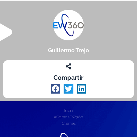
Guillermo Trejo
Compartir
Inicio
#SomosEW360
Clientes